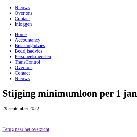
Nieuws
Over ons
Contact
Inloggen
Home
Accountancy
Belastingadvies
Bedrijfsadvies
Personeelsdiensten
TransControl
Over ons
Contact
Nieuws
Stijging minimumloon per 1 jan
29 september 2022 —
Terug naar het overzicht